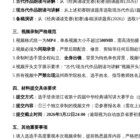
1.
古代作品朗读与讲解
：从《经典诵读竞赛(初赛)朗诵题库(202
2.
现当代作品朗读与讲解
：从上述初赛朗读题库选取现当代作品1
3.
备稿演讲
：从《经典诵读竞赛(初赛)备稿演讲题库(2026)》选
三、视频录制严格规范
1.视频格式统一为
MP4
，单条视频大小不超过
500MB
，需高清拍摄
2.视频必须为
同期录音
，严禁后期配音、修音、剪辑等任何后期处
3.录制时选手需全程站立、
全身出镜
，背景为纯色单色背景，视频
4.视频开头文字展示要求：“古代/现当代作品朗读与讲解”视频开
5.
所有视频中
严禁出现
温州商学院校名、选手姓名、指导教师姓名
四、材料提交具体要求
1.
提交方式
：选手登录浙江省第十四届中华经典诵写讲大赛平台（
2.
提交内容
：①三个独立录制的视频文件；②参赛报名表（需在上
3.
提交截止时间
：
2026年3月22日24:00
（逾期视为自动放弃省赛初
五、其他重要事项
1.请入选选手高度重视本次视频录制，提前熟悉题库内容，严格