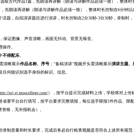
6)》选取古代作品1篇，先朗读再讲解（朗读与讲解作品必须一致），整体时
篇，先朗读再讲解（朗读与讲解作品必须一致），整体时长控制在6分钟以
取1个话题，自拟演讲题目进行演讲，时长控制在2分30秒-3分30秒，录制时
，保证图像、声音清晰，画面无抖动、背景无噪音。
理操作。
中
不得配乐
。
头需清晰展示
作品名称、序号
；“备稿演讲”视频开头需清晰展示
演讲主题、
及任何能识别选手身份的标识、信息。
http://sxj.zj.moocollege.com/
），按平台提示完成材料上传，学校将对上传
述省赛平台自行填写，按平台要求完整填报，每位选手限报1件作品、限配
赛资格，无补报机会）。
把控录制质量和时长要求，完成后务必自行检查视频是否符合上述所有规范